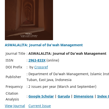
ASWALALITA: Journal of Da'wah Management
Journal Title
:
ASWALALITA: Journal of Da’wah Management
ISSN
:
2963-833X
(online)
DOI Prefix
: by
Crossref
: Department of Da’wah Management, Islamic Inst
Publisher
Tuban, East Java, Indonesia
Frequency
: 2 issues per year (March and September)
Citation
:
Google Scholar
|
Garuda
|
Dimensions
|
Index 
Analysis
View Journal
Current Issue